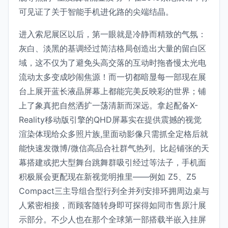
可见证了关于智能手机进化路的尖端结晶。
进入索尼展区以后，第一眼就是冷静而精致的气氛：
灰白、淡黑的基调经过简洁格局创造出大量的留白区
域，这不仅为了避免头高交落的互动时拖沓慢太光电
流动太多变成吵闹焦源！而一切都暗显每一部现在展
台上展开蓝长液晶屏幕上都能完美反映彩的世界；铺
上了象真把自然洒扩一荡清新而深远。拿起配备X-
Reality移动版引擎的QHD屏幕实在提供震撼的视觉
渲染体现给众多照片族,里面动影像只需抓全定格后就
能快速发微博/微信高品合社群气热列。比起铺张的天
幕搭建或把大型舞台跳舞群吸引经过等法子，手机面
积极展会更配现在新视觉明推里——例如 Z5、Z5
Compact三主导组合型行列全并列安排环拥周边桌与
人紧密相接，而顾客随转身即可探得如同市售原汁展
示部分。不少人也在那个全球第一部搭载半嵌入挂屏